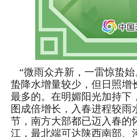
“微雨众卉新，一雷惊蛰始
蛰降水增量较少，但日照增
最多的。在明媚阳光加持下
图成倍增长，入春进程较雨
节，南方大部都已迈入春的
江，最北端可达陕西南部、