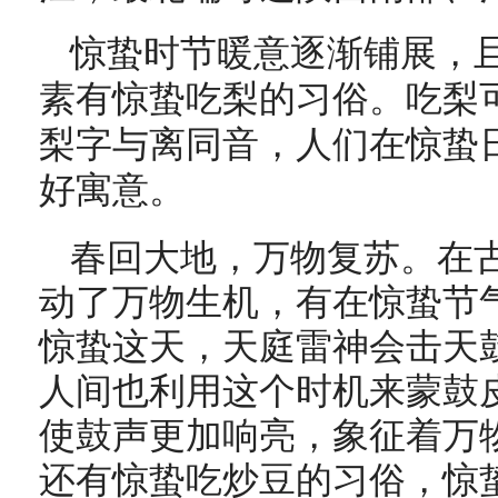
惊蛰时节暖意逐渐铺展，
素有惊蛰吃梨的习俗
。吃梨
梨字与离同音，人们在惊蛰
好寓意。
春回大地，万物复苏。在
动了万物生机，有在惊蛰节
惊蛰这天，天庭雷神会击天
人间也利用这个时机来蒙鼓
使鼓声更加响亮，象征着万
还有惊蛰吃炒豆的习俗，惊