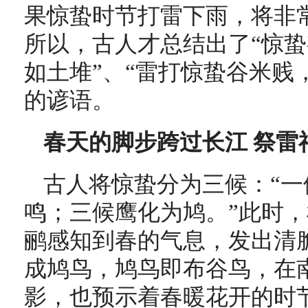
果惊蛰时节打雷下雨，将非
所以，古人才总结出了“
惊蛰
如土堆
”、
“雷打惊蛰谷米贱
的谚语。
春天的脚步跨过长江 祭
古人将惊蛰分为三候：“
鸣；三候鹰化为鸠。”此时
鹂感知到春的气息，发出清
成鸠鸟，
鸠鸟即布谷鸟，在
影，也预示着春暖花开的
时