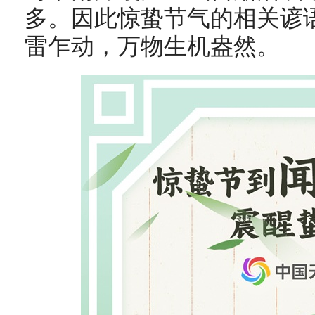
多。因此惊蛰节气的相关谚
雷乍动，万物生机盎然。