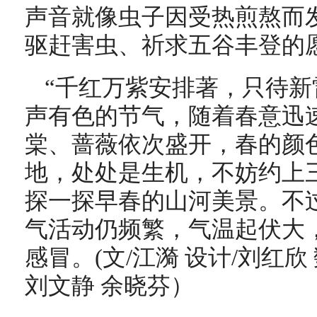
声音就像虫子因受热煎熬而
驱赶害虫、祈求五谷丰登的
“千红万紫安排著，只待新
声有色的节气，
随着春意迅
棠、蔷薇依次盛开，春的颜
地，处处是生机，不妨约上
探一探早春的山河美景。不
气活动仍频繁，气温起伏大
感冒。(文/江漪 设计/刘红欣
刘文静 余晓芬）