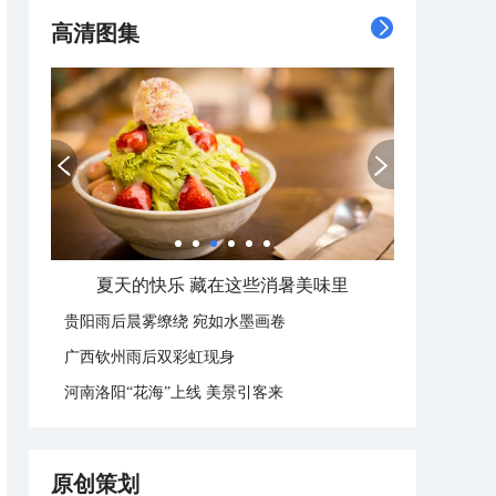
高清图集
夏天的快乐 藏在这些消暑美味里
贵阳雨后晨雾缭绕 宛如水墨画卷
广西钦州雨后双彩虹现身
河南洛阳“花海”上线 美景引客来
原创策划