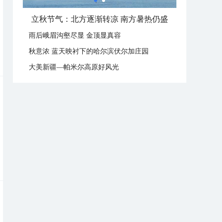
立秋节气：北方逐渐转凉 南方暑热仍盛
雨后峨眉沟壑尽显 金顶显真容
秋意浓 蓝天映衬下的哈尔滨伏尔加庄园
大美新疆—帕米尔高原好风光