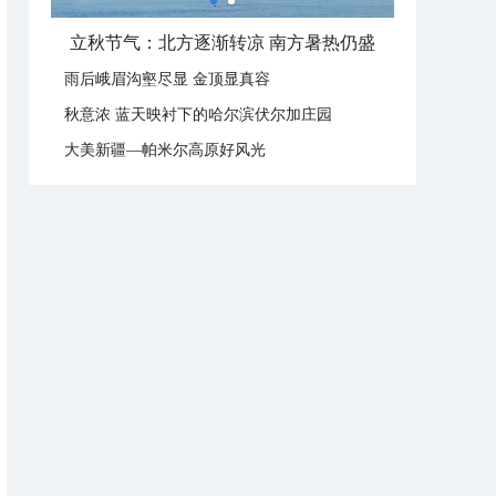
立秋节气：北方逐渐转凉 南方暑热仍盛
雨后峨眉沟壑尽显 金顶显真容
秋意浓 蓝天映衬下的哈尔滨伏尔加庄园
大美新疆—帕米尔高原好风光