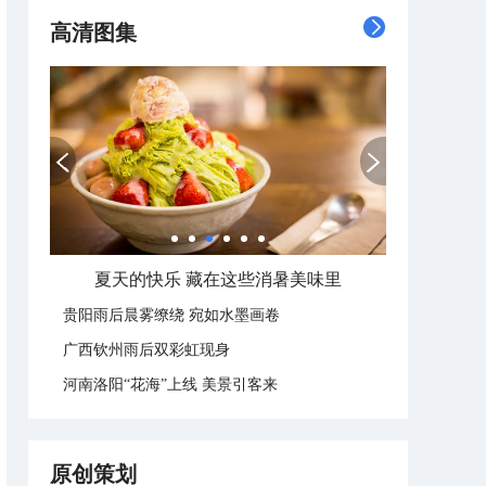
高清图集
夏天的快乐 藏在这些消暑美味里
贵阳雨后晨雾缭绕 宛如水墨画卷
广西钦州雨后双彩虹现身
河南洛阳“花海”上线 美景引客来
原创策划