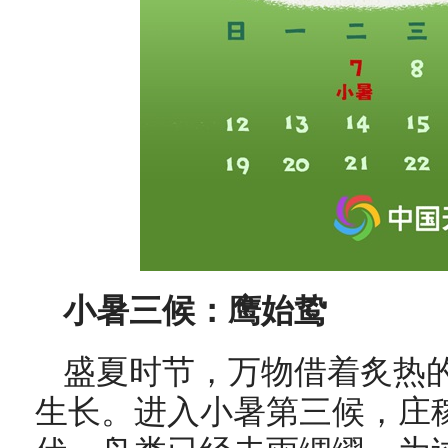
小暑三候：鹰始鸷
盛夏时节，万物借着炙热
生长。进入小暑第三候，庄