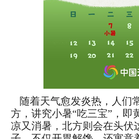
随着天气愈发炎热，人们
方，讲究小暑“吃三宝”，即
凉又消暑，北方则会在头伏
子，不仅开胃解馋，还寓意