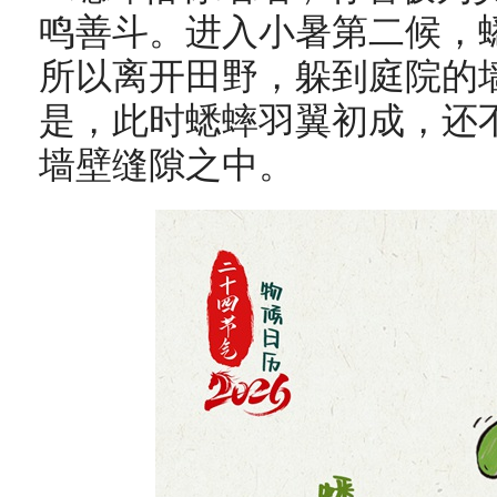
鸣善斗。进入小暑第二候，
所以离开田野，躲到庭院的
是，此时蟋蟀羽翼初成，还
墙壁缝隙之中。