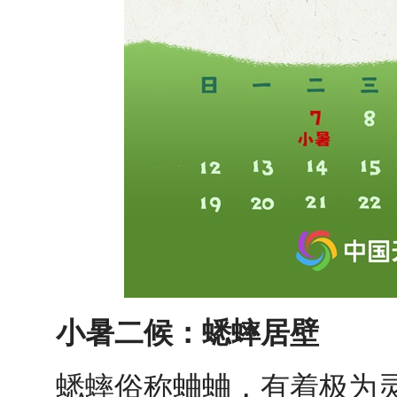
小暑二候：蟋蟀居壁
蟋蟀俗称蛐蛐，有着极为