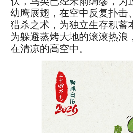
伏，鸟类已经未雨绸缪，为
幼鹰展翅，在空中反复扑击
猎杀之术，为独立生存积蓄
为
躲避蒸烤大地的滚滚热浪
在清凉的高空中。