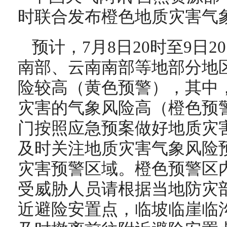
时联合发布橙色地质灾害气
预计，7月8日20时至9日
南部、云南南部等地部分地
险较高（黄色预警），其中
灾害的气象风险高（橙色预
门按照应急预案做好地质灾
及时关注地质灾害气象风险
灾害预警区域。橙色预警区
受威胁人员请根据当地防灾
近避险安置点，临坡临崖临