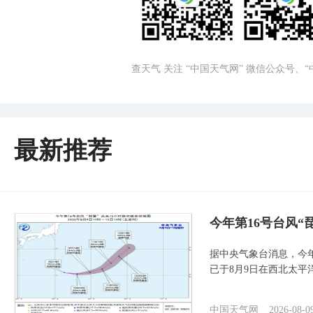
查天气 关注 “中国天气网” 微信公众号、
最新推荐
今年第16号台风“
据中央气象台消息，今年
已于8月9日在西北太平
中国天气网
2026-08-0