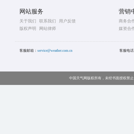
网站服务
营销
关于我们
联系我们
用户反馈
商务合
版权声明
网站律师
媒资合
客服邮箱：
service@weather.com.cn
客服电话
中国天气网版权所有，未经书面授权禁止使用 