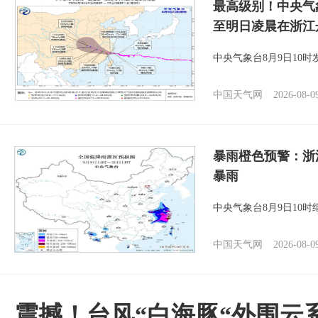
最高级别！中央气
至明日凌晨在浙江
中央气象台8月9日10
中国天气网
2026-08-0
暴雨橙色预警：浙
暴雨
中央气象台8月9日10
中国天气网
2026-08-0
震撼！台风“白海豚“外围云