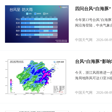
四问台风“白海豚
今年第13号台风“白海
闽沿海登陆，中央气象台
中国天气网
2026-08-0
台风“白海豚”影响
今天，浙江风雨将进一
海局地阵风可达13至1
中国天气网
2026-08-0