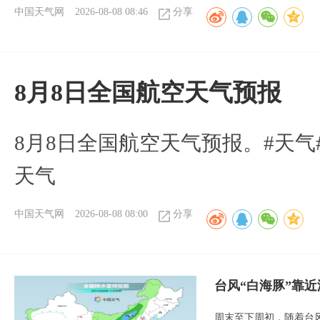
中国天气网
2026-08-08 08:46
分享
8月8日全国航空天气预报
8月8日全国航空天气预报。#天气
天气
中国天气网
2026-08-08 08:00
分享
台风“白海豚”靠
周末至下周初，随着台