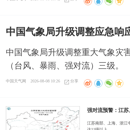
中国气象局升级调整应急响
中国气象局升级调整重大气象灾
（台风、暴雨、强对流）三级。
中国天气网
2026-08-08 10:26
分享
强对流预警：江苏
江苏南部、上海、浙江
达11级以上。