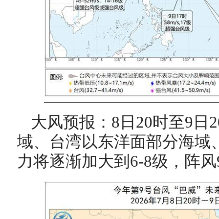
大风预报：8日20时至9日
域、台湾以东洋面部分海域
力将逐渐加大到6-8级，阵风9