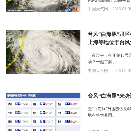
风风雨最强的“危险半圆
中国天气网
2026-08-0
台风“白海豚”眼
上海等地位于台风
一夜过去，今年第13号
响？一起了解。
中国天气网
2026-08-0
台风“白海豚”来
受“白海豚”外围云系
地有特大暴雨。