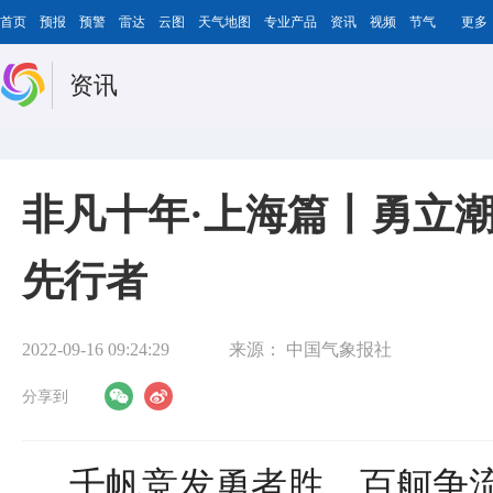
首页
预报
预警
雷达
云图
天气地图
专业产品
资讯
视频
节气
更多
资讯
非凡十年·上海篇丨勇立潮
先行者
2022-09-16 09:24:29
来源：
中国气象报社
分享到
千帆竞发勇者胜，百舸争