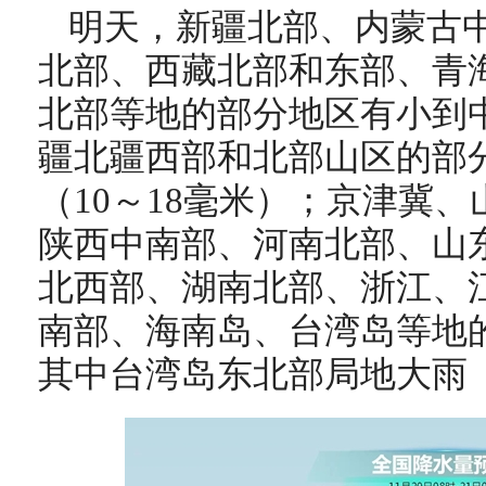
明天，
新疆北部
、
内蒙古
北部、西藏北部和东部、青
北部
等地
的
部分地区
有小到
疆
北疆西部和北部山区的部
（
10
～
1
8
毫米）
；
京津冀
、
陕西中南部
、河南北部、山
北西部、湖南北部、浙江、
南部、
海南岛
、
台湾岛
等地
其中台湾岛东北部局地大雨