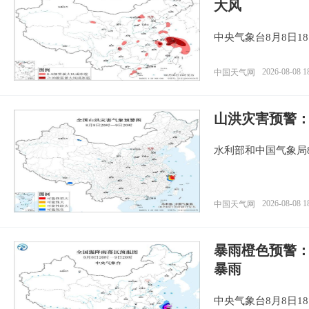
大风
中央气象台8月8日
2026-08-08 1
中国天气网
山洪灾害预警
水利部和中国气象局
2026-08-08 1
中国天气网
暴雨橙色预警：
暴雨
中央气象台8月8日1