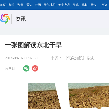
首页
预报
预警
雷达
云图
天气地图
专业产品
资讯
视频
节气
更多
资讯
一张图解读东北干旱
2014-08-16 11:02:30
来源：
《气象知识》杂志
分享到