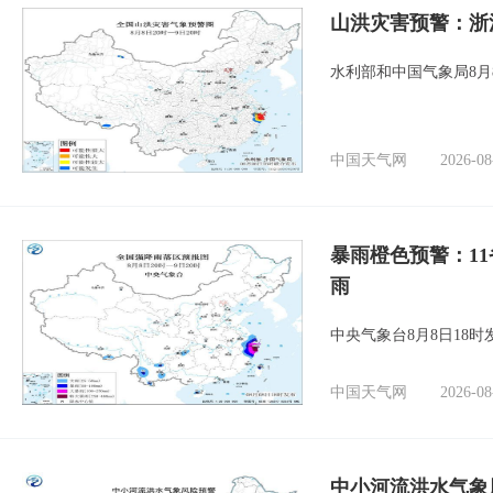
山洪灾害预警：浙
水利部和中国气象局8月
中国天气网
2026-08
暴雨橙色预警：1
雨
中央气象台8月8日18
中国天气网
2026-08
中小河流洪水气象