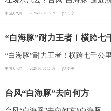
壮观水汽云！台风“白海豚”逼近
中国天气网
2026-08-08 16:59
分享
“白海豚”耐力王者！横跨七
“白海豚”耐力王者！横跨七千公
中国天气网
2026-08-08 16:56
分享
台风“白海豚”去向何方
台风“白海豚”去向何方#白海豚