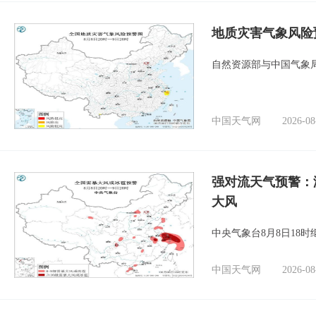
地质灾害气象风险
自然资源部与中国气象局
中国天气网
2026-08
强对流天气预警：
大风
中央气象台8月8日18
中国天气网
2026-08