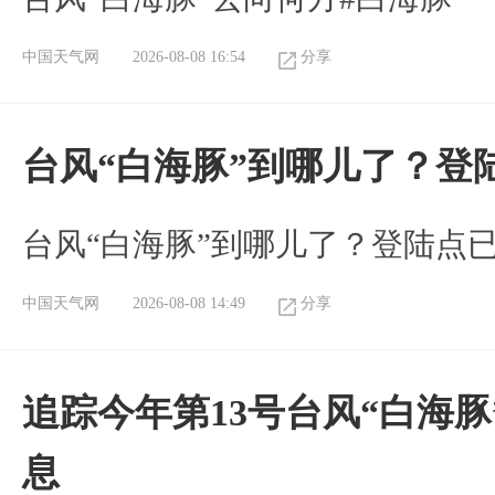
中国天气网
2026-08-08 16:54
分享
台风“白海豚”到哪儿了？登
台风“白海豚”到哪儿了？登陆点
中国天气网
2026-08-08 14:49
分享
追踪今年第13号台风“白海
息