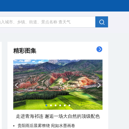
精彩图集
走进青海祁连 邂逅一场大自然的顶级配色
贵阳雨后晨雾缭绕 宛如水墨画卷