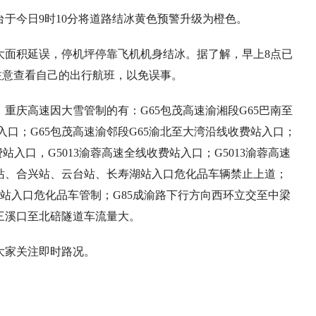
于今日9时10分将道路结冰黄色预警升级为橙色。
大面积延误，停机坪停靠飞机机身结冰。据了解，早上8点已
注意查看自己的出行航班，以免误事。
重庆高速因大雪管制的有：G65包茂高速渝湘段G65巴南至
口；G65包茂高速渝邻段G65渝北至大湾沿线收费站入口；
站入口，G5013渝蓉高速全线收费站入口；G5013渝蓉高速
花站、合兴站、云台站、长寿湖站入口危化品车辆禁止上道；
费站入口危化品车管制；G85成渝路下行方向西环立交至中梁
三溪口至北碚隧道车流量大。
大家关注即时路况。