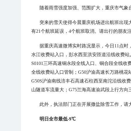
随着雨雪强度加强、范围扩大，重庆市气象台
突来的雪天使得今晨重庆机场进出航班出现
有21个航班延误，4个航班取消。请出行的朋友
据重庆高速微博实时路况显示，今日11点时，
水江收费站入口，彭水西至洪安匝道沿线收费站入
S0101三环高速铜永段全线入口、铜合段全线收费
全线收费站入口管制；G50沪渝高速长万路桃
G50S沪渝南线涪丰石高速石柱西至南沱沿线收
山隧道车流量大；G75兰海高速渝武段上行方向
此外，执法部门正在开展撒盐除雪工作，请
明日全市最低-9℃