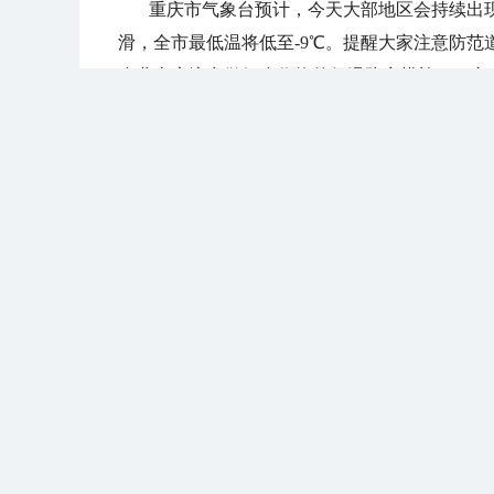
重庆市气象台预计，今天大部地区会持续出
滑，全市最低温将低至-9℃。提醒大家注意防
农业上应注意做好农作物的保温防寒措施。（文
分享
查天气 关注 “中国天气网