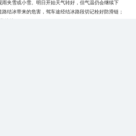
现雨夹雪或小雪。明日开始天气转好，但气温仍会继续下
范道路结冰带来的危害，驾车途经结冰路段切记栓好防滑链；
/魏婷婷）
编辑：lxd
到
” 微信公众号、“天气管家”APP安卓版