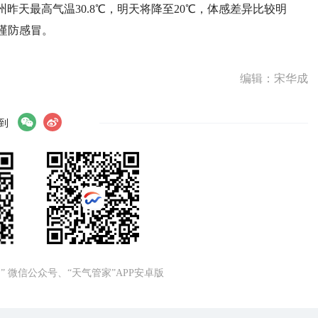
昨天最高气温30.8℃，明天将降至20℃，体感差异比较明
谨防感冒。
编辑：宋华成
到
” 微信公众号、“天气管家”APP安卓版