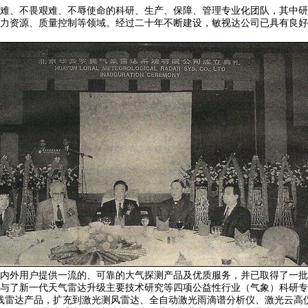
难、不畏艰难、不辱使命的科研、生产、保障、管理专业化团队，其中研
力资源、质量控制等领域。经过二十年不断建设，敏视达公司已具有良好
内外用户提供一流的、可靠的大气探测产品及优质服务，并已取得了一批
与了新一代天气雷达升级主要技术研究等四项公益性行业（气象）科研专项
廓线雷达产品，扩充到激光测风雷达、全自动激光雨滴谱分析仪、激光云高