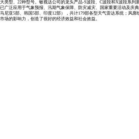
大类型、22种型号。敏视达公司的龙头产品-S波段、C波段和X波段系
已广泛应用于气象预报、汛期气象保障、防灾减灾、国家重要活动及庆典的
马尼亚5部、韩国5部、印度12部），共计179部各型天气雷达系统；
市场的影响力，创造了很好的经济效益和社会效益。