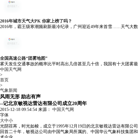
2016年城市天气大PK 你家上榜了吗？
2016年，霸王级寒潮频刷新最冷纪录，广州迎近49年来首雪……天气
全国高速公路“团雾地图”
雾天发生交通事故的概率比平时高出几倍甚至几十倍，我国有十大团雾最
中国天气网
>
首页
>
气象新闻
风雨无形 励志有声
--记北京敏视达雷达有限公司成立20周年
2015-12-18 09:54:54 来源：
中国天气网
字体
大
中
小
光阴荏苒，时光如梭，成立于1995年12月19日的北京敏视达雷达有限
回首二十年，敏视达公司由中国气象局所属的、中国华云气象科技集团和
术企业。