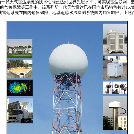
列新一代天气雷达系统的技术性能已达到世界先进水平，可实现雷达联网，
气象保障等工作中。该系列新一代天气雷达已在国内市场销售共计157部
风廓线雷达系统在国内销售58部、地基遥感水汽探测系统国内销售83部。