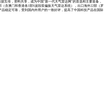
数据互传，资料共享，成为中国"新一代天气雷达网"的首选和主要装备，
（含澳门和香港各1部S波段双偏振天气雷达系统），出口海外22部（罗
上述产品稳定可靠，受到国内外用户的一致好评，提高了中国科技产品在国际