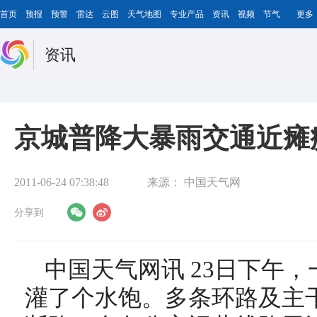
首页
预报
预警
雷达
云图
天气地图
专业产品
资讯
视频
节气
更多
资讯
京城普降大暴雨交通近瘫
2011-06-24 07:38:48
来源：
中国天气网
分享到
中国天气网讯 23日下午
灌了个水饱。多条环路及主