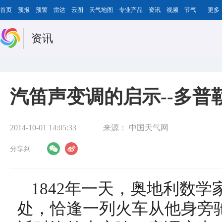
首页
预报
预警
雷达
云图
天气地图
专业产品
资讯
视频
节气
更多
资讯
汽笛声变调的启示--多普
2014-10-01 14:05:33
来源：
中国天气网
分享到
1842年一天，奥地利数
处，恰逢一列火车从他身旁