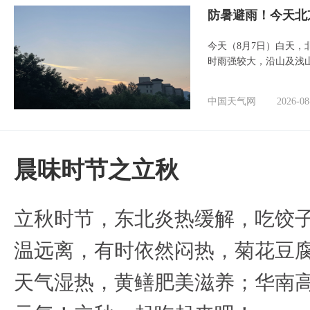
防暑避雨！今天北
今天（8月7日）白天
时雨强较大，沿山及浅
中国天气网
2026-08
晨味时节之立秋
立秋时节，东北炎热缓解，吃饺
温远离，有时依然闷热，菊花豆
天气湿热，黄鳝肥美滋养；华南